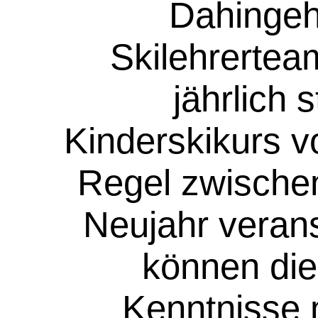
Dahingeh
Skilehrertea
jährlich 
Kinderskikurs vo
Regel zwische
Neujahr verans
können die
Kenntnisse n