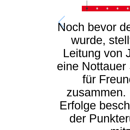
Noch bevor de
Mit der 
Reservemann
wurde, stel
unter T
Leitung von 
Buchsteiner 
ersten spo
eine Nottauer
Verei
für Freun
zusammen. 
Erfolge besch
der Punkte